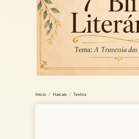
Previous
Início
Haicais
Textos