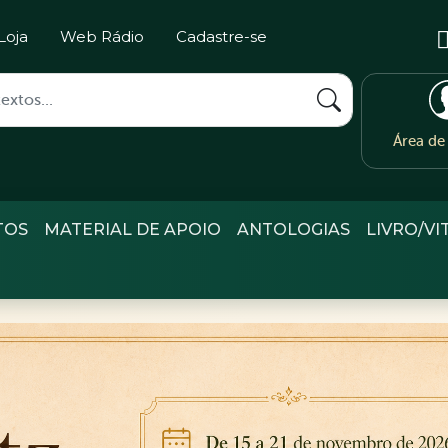
Loja
Web Rádio
Cadastre-se
Área d
TOS
MATERIAL DE APOIO
ANTOLOGIAS
LIVRO/VI