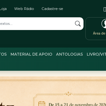
Loja
Web Rádio
Cadastre-se
Área d
TOS
MATERIAL DE APOIO
ANTOLOGIAS
LIVRO/VI