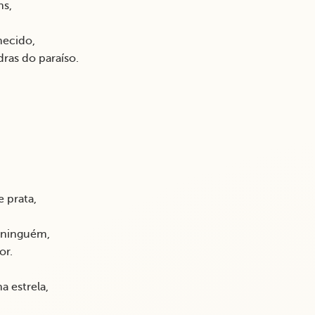
ns,
ecido,
ras do paraíso.
 prata,
 ninguém,
or.
 estrela,