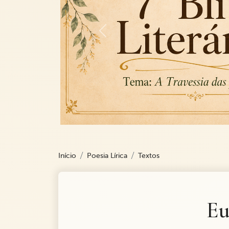
Previous
Início
Poesia Lírica
Textos
Eu