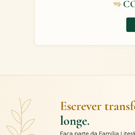
C
Escrever trans
longe.
Faça parte da Família Liter