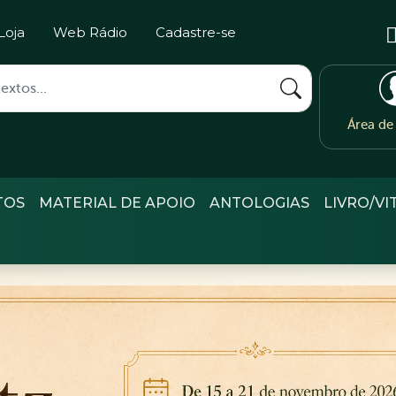
Loja
Web Rádio
Cadastre-se
Área d
TOS
MATERIAL DE APOIO
ANTOLOGIAS
LIVRO/VI