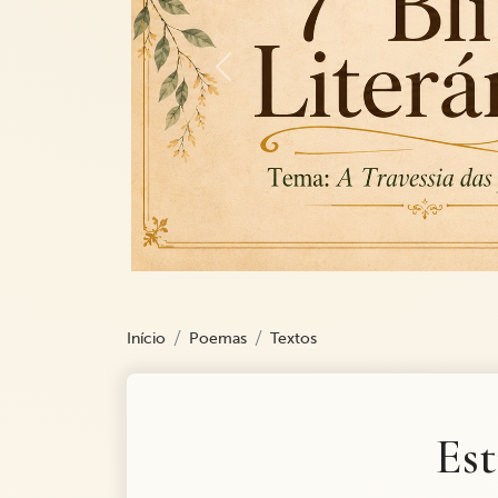
Previous
Início
Poemas
Textos
Est