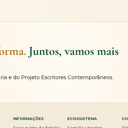
forma.
Juntos, vamos mais
ária e do Projeto Escritores Contemporâneos.
INFORMAÇÕES
ECOSSISTEMA
CO
Faça parte da família
Família Literária
Di