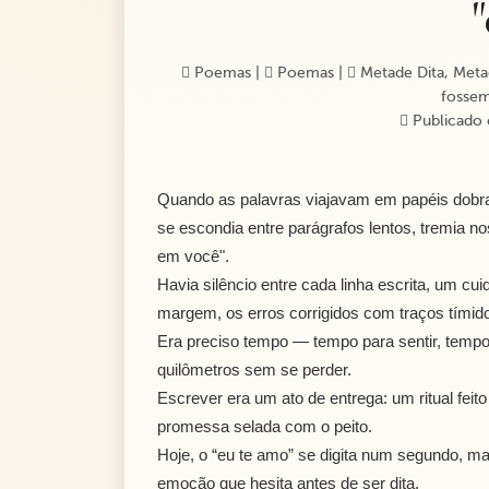
Poemas
|
Poemas
|
Metade Dita, Metad
fossem
Publicado 
Quando as palavras viajavam em papéis dobr
se escondia entre parágrafos lentos, tremia n
em você".
Havia silêncio entre cada linha escrita, um c
margem, os erros corrigidos com traços tímido
Era preciso tempo — tempo para sentir, tempo
quilômetros sem se perder.
Escrever era um ato de entrega: um ritual feit
promessa selada com o peito.
Hoje, o “eu te amo” se digita num segundo, mas
emoção que hesita antes de ser dita.