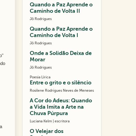
Quando a Paz Aprende o
Caminho de Volta II
Jô Rodrigues
Quando a Paz Aprende o
Caminho de Volta I
Jô Rodrigues
Onde a Solidão Deixa de
o"
Morar
ndo
Jô Rodrigues
Poesia Lírica
Entre o grito e o silêncio
Rosilene Rodrigues Neves de Meneses
A Cor do Adeus: Quando
a Vida Imita a Arte na
Chuva Púrpura
Luciana Kelm | escritora
da
O Velejar dos