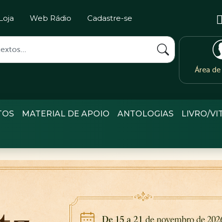
Loja
Web Rádio
Cadastre-se
Área d
TOS
MATERIAL DE APOIO
ANTOLOGIAS
LIVRO/VI