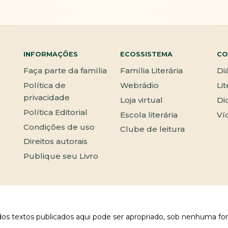
INFORMAÇÕES
ECOSSISTEMA
CO
Faça parte da família
Família Literária
Di
Política de
Webrádio
Li
privacidade
Loja virtual
Di
Política Editorial
Escola literária
Ví
Condições de uso
Clube de leitura
Direitos autorais
Publique seu Livro
 dos textos publicados aqui pode ser apropriado, sob nenhuma fo