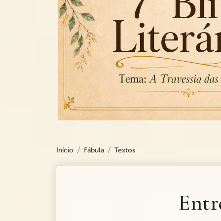
Previous
Início
Fábula
Textos
Entr