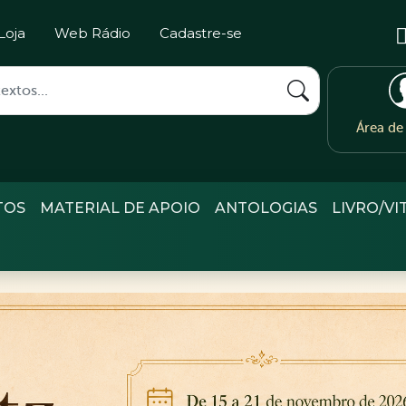
Loja
Web Rádio
Cadastre-se
Área d
TOS
MATERIAL DE APOIO
ANTOLOGIAS
LIVRO/VI