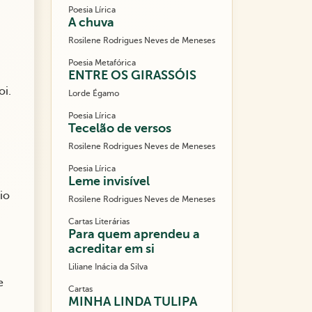
Poesia Lírica
A chuva
Rosilene Rodrigues Neves de Meneses
Poesia Metafórica
ENTRE OS GIRASSÓIS
oi.
Lorde Égamo
Poesia Lírica
Tecelão de versos
Rosilene Rodrigues Neves de Meneses
Poesia Lírica
Leme invisível
io
Rosilene Rodrigues Neves de Meneses
Cartas Literárias
Para quem aprendeu a
acreditar em si
Liliane Inácia da Silva
e
Cartas
MINHA LINDA TULIPA