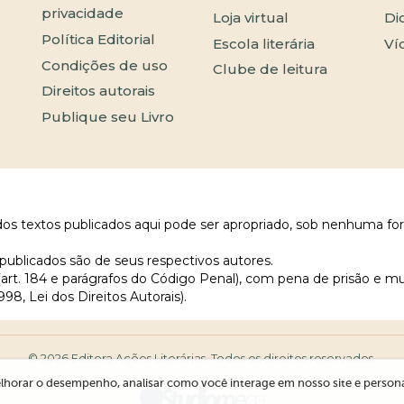
privacidade
Loja virtual
Di
Política Editorial
Escola literária
Ví
Condições de uso
Clube de leitura
Direitos autorais
Publique seu Livro
 dos textos publicados aqui pode ser apropriado, sob nenhuma fo
publicados são de seus respectivos autores.
 (art. 184 e parágrafos do Código Penal), com pena de prisão e m
998, Lei dos Direitos Autorais).
© 2026 Editora Ações Literárias. Todos os direitos reservados.
lhorar o desempenho, analisar como você interage em nosso site e personali