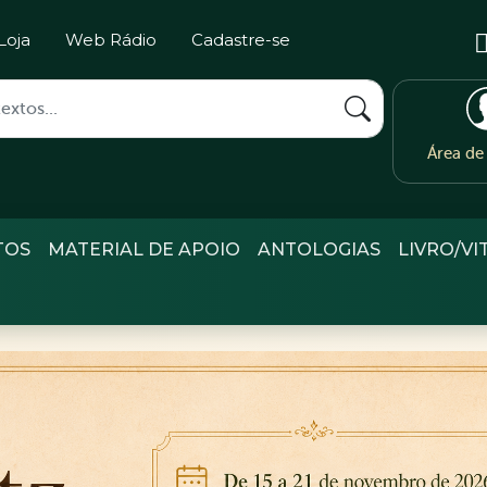
Loja
Web Rádio
Cadastre-se
Área d
TOS
MATERIAL DE APOIO
ANTOLOGIAS
LIVRO/VI