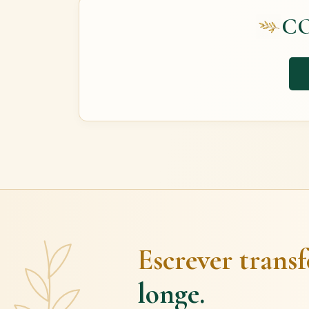
C
Escrever trans
longe.