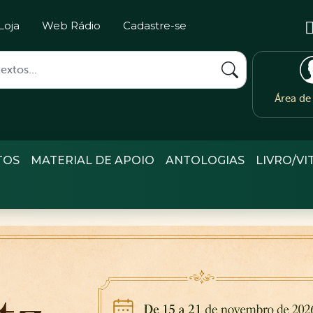
Loja
Web Rádio
Cadastre-se
Área d
TOS
MATERIAL DE APOIO
ANTOLOGIAS
LIVRO/VI