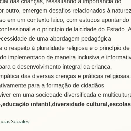
cial das crianças, ressaltando a importância do
Por outro, emergem desafios relacionados à nature
ioso em um contexto laico, com estudos apontando
confessional e o princípio de laicidade do Estado. 
necessidade
de uma abordagem pedagógica
re o respeito à pluralidade
religiosa e o princípio de
uando implementado de maneira
inclusiva e informati
 para o desenvolvimento integral da
criança,
tica das diversas crenças e práticas religiosas.
icativamente para a formação de cidadãos
 viver em uma s
ociedade diversificada e multicultura
o
,
educação infantil
,
diversidade cultural
,
escolas
ncias Sociales