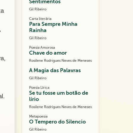
Sentimentos
Gil Ribeiro
za
Carta literária
Para Sempre Minha
A
Rainha
Gil Ribeiro
Poesia Amorosa
Chave do amor
va,
Rosilene Rodrigues Neves de Meneses
A Magia das Palavras
Gil Ribeiro
Poesia Lírica
Se tu fosse um botão de
l.
lírio
Rosilene Rodrigues Neves de Meneses
Metapoesia
O Tempero do Silencio
Gil Ribeiro