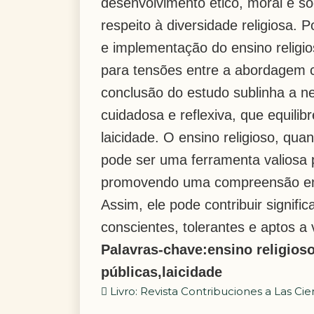
desenvolvimento ético, moral e so
respeit
o à
diversidade religiosa. 
e implementação do
ensino relig
para tensões entre a abordagem
conclusão do
estudo sublinha a 
cuidadosa e reflexiva, que equilib
laicidade. O ensino religioso, q
pode ser uma ferrament
a valiosa
promovendo uma compreensão empá
Assim, ele pode contribuir signif
conscientes,
tolerantes e aptos a
Palavras
-
chave:
ensino religios
públicas
,
laicidade
Livro: Revista Contribuciones a Las Cie