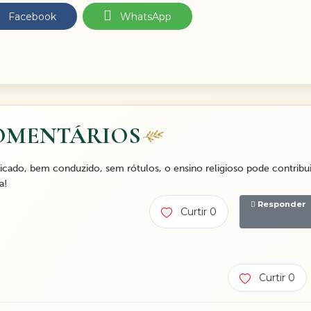
Facebook
WhatsApp
OMENTÁRIOS
cado, bem conduzido, sem rótulos, o ensino religioso pode contribui
a!
Responder
Curtir 0
Curtir 0