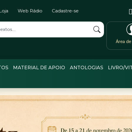
Loja
Web Rádio
Cadastre-se
Área d
TOS
MATERIAL DE APOIO
ANTOLOGIAS
LIVRO/VI