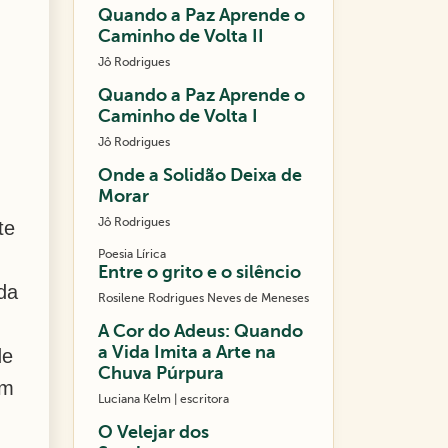
Quando a Paz Aprende o
Caminho de Volta II
Jô Rodrigues
Quando a Paz Aprende o
Caminho de Volta I
Jô Rodrigues
Onde a Solidão Deixa de
Morar
Jô Rodrigues
te
Poesia Lírica
Entre o grito e o silêncio
da
Rosilene Rodrigues Neves de Meneses
A Cor do Adeus: Quando
a Vida Imita a Arte na
de
Chuva Púrpura
um
Luciana Kelm | escritora
O Velejar dos