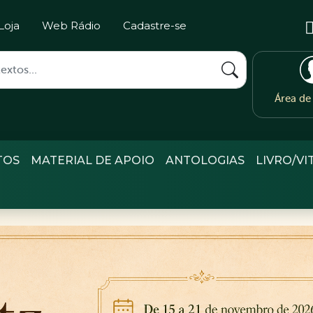
Loja
Web Rádio
Cadastre-se
Área d
TOS
MATERIAL DE APOIO
ANTOLOGIAS
LIVRO/VI