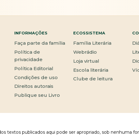
INFORMAÇÕES
ECOSSISTEMA
CO
Faça parte da família
Família Literária
Di
Política de
Webrádio
Li
privacidade
Loja virtual
Di
Política Editorial
Escola literária
Ví
Condições de uso
Clube de leitura
Direitos autorais
Publique seu Livro
 dos textos publicados aqui pode ser apropriado, sob nenhuma fo