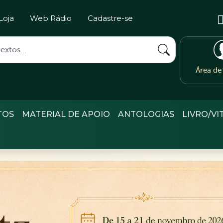
Loja
Web Rádio
Cadastre-se
Área d
TOS
MATERIAL DE APOIO
ANTOLOGIAS
LIVRO/VI