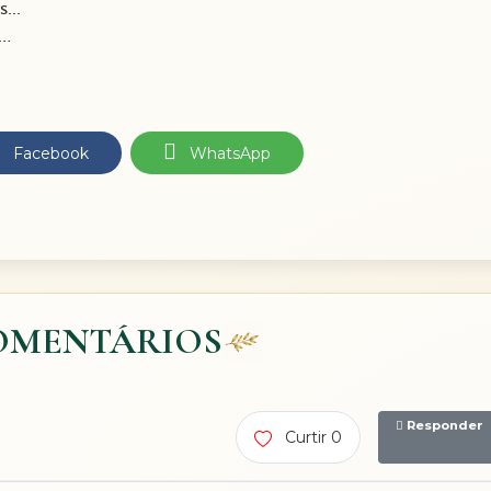
...
s…
Facebook
WhatsApp
OMENTÁRIOS
Responder
Curtir 0