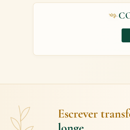
C
Escrever trans
longe.