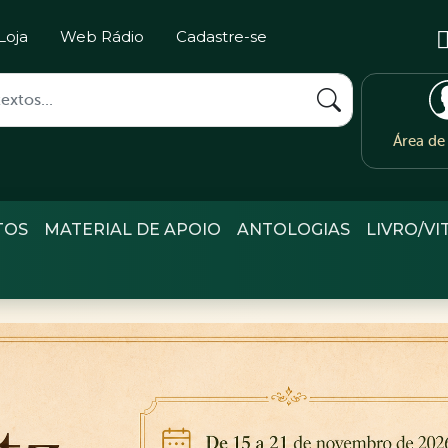
Loja
Web Rádio
Cadastre-se
Área d
TOS
MATERIAL DE APOIO
ANTOLOGIAS
LIVRO/VI