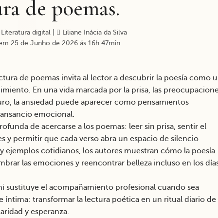
ura de poemas.
Literatura digital
|
Liliane Inácia da Silva
em 25 de Junho de 2026 ás 16h 47min
tura de poemas invita al lector a descubrir la poesía como 
miento. En una vida marcada por la prisa, las preocupacion
uturo, la ansiedad puede aparecer como pensamientos
 cansancio emocional.
ofunda de acercarse a los poemas: leer sin prisa, sentir el
es y permitir que cada verso abra un espacio de silencio
es y ejemplos cotidianos, los autores muestran cómo la poesía
brar las emociones y reencontrar belleza incluso en los día
ni sustituye el acompañamiento profesional cuando sea
ntima: transformar la lectura poética en un ritual diario de
laridad y esperanza.