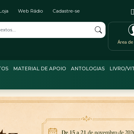
Loja
Web Rádio
Cadastre-se
Área d
TOS
MATERIAL DE APOIO
ANTOLOGIAS
LIVRO/VI