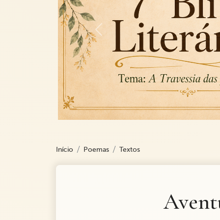
Previous
Início
Poemas
Textos
Aventu