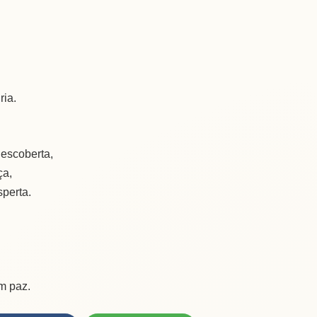
ria.
escoberta,
ça,
perta.
m paz.