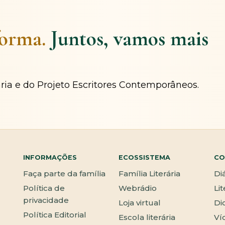
forma.
Juntos, vamos mais
ária e do Projeto Escritores Contemporâneos.
INFORMAÇÕES
ECOSSISTEMA
CO
Faça parte da família
Família Literária
Di
Política de
Webrádio
Li
privacidade
Loja virtual
Di
Política Editorial
Escola literária
Ví