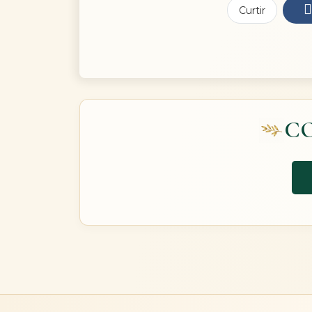
Curtir
C