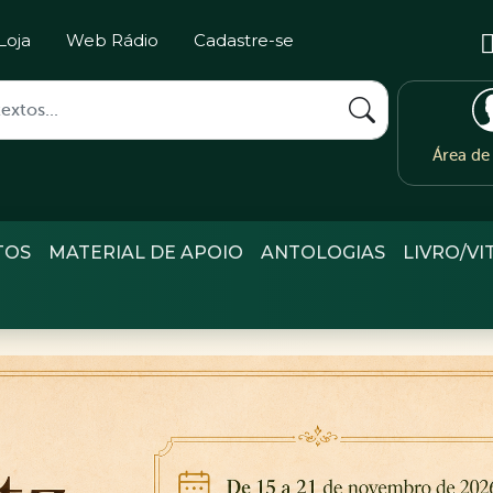
Loja
Web Rádio
Cadastre-se
Área d
TOS
MATERIAL DE APOIO
ANTOLOGIAS
LIVRO/VI