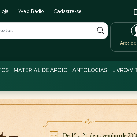
Loja
Web Rádio
Cadastre-se
Área d
TOS
MATERIAL DE APOIO
ANTOLOGIAS
LIVRO/VI