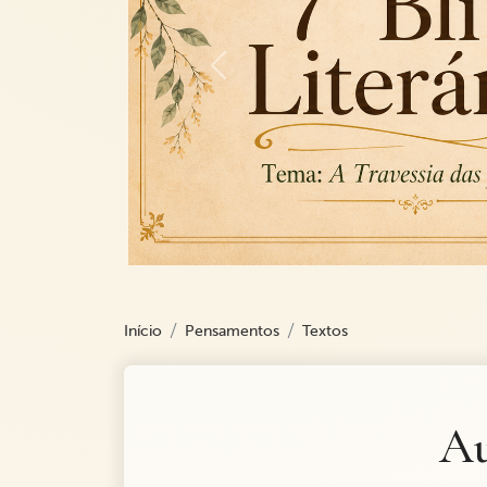
Previous
Início
Pensamentos
Textos
Au