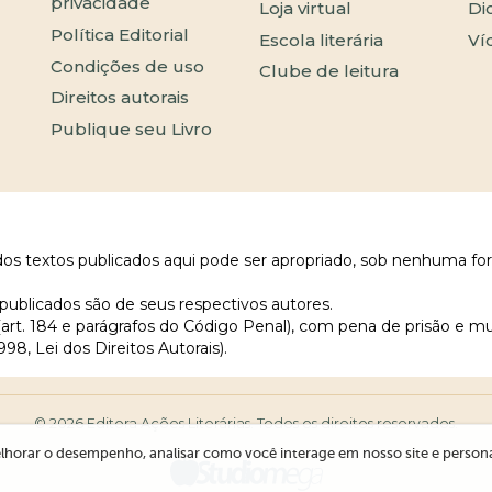
privacidade
Loja virtual
Di
Política Editorial
Escola literária
Ví
Condições de uso
Clube de leitura
Direitos autorais
Publique seu Livro
 dos textos publicados aqui pode ser apropriado, sob nenhuma fo
publicados são de seus respectivos autores.
 (art. 184 e parágrafos do Código Penal), com pena de prisão e m
998, Lei dos Direitos Autorais).
© 2026 Editora Ações Literárias. Todos os direitos reservados.
lhorar o desempenho, analisar como você interage em nosso site e personali