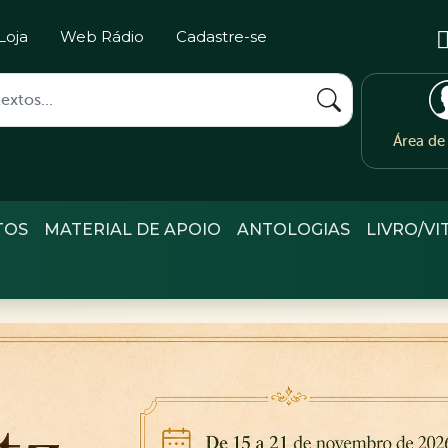
Loja
Web Rádio
Cadastre-se
Área d
TOS
MATERIAL DE APOIO
ANTOLOGIAS
LIVRO/VI