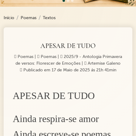
Início
Poemas
Textos
APESAR DE TUDO
Poemas
|
Poemas
|
2025/9 - Antologia Primavera
de versos: Florescer de Emoções
|
Artemise Galeno
Publicado em 17 de Maio de 2025 ás 21h 41min
APESAR DE TUDO
A
inda re
s
pira-se amor
A
inda
escreve
-se poemas