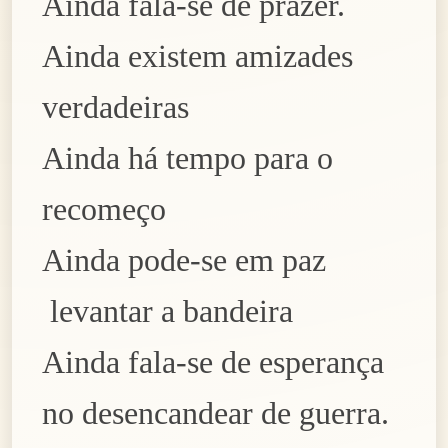
A
inda fala-se de prazer.
A
inda existe
m
amizades
verdadeiras
A
inda
há
tempo para o
recomeço
A
inda pode-se em paz
levantar a bandeira
A
inda fala-se de esperança
no desencandear de guerra.