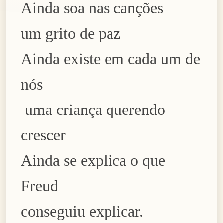
A
inda soa nas canç
õ
es
um grito de paz
A
inda exis
t
e em cada um de
nós
uma criança querendo
crescer
Ainda se explica o que
Freud
conseguiu explicar.