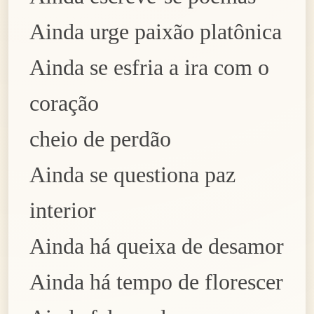
A
inda urge paix
ã
o
plat
ô
nica
A
inda se esfria a ira com
o
coração
cheio de perdão
A
inda se questiona paz
interior
A
inda há queixa de desamor
A
inda h
á
tempo de florescer