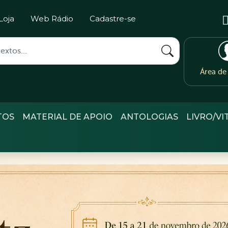
Loja
Web Rádio
Cadastre-se
Área d
TOS
MATERIAL DE APOIO
ANTOLOGIAS
LIVRO/VI