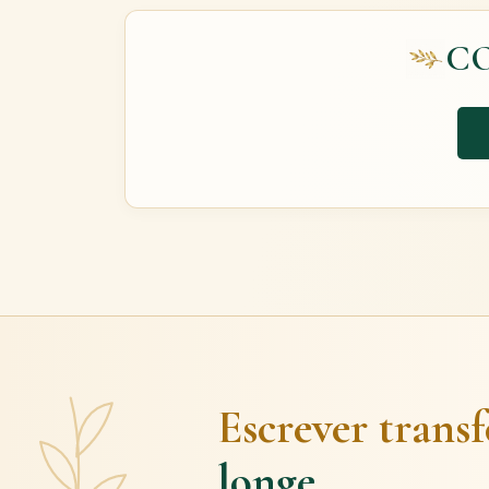
C
Escrever trans
longe.