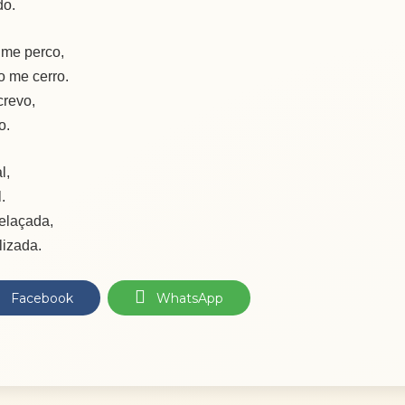
do.
 me perco,
o me cerro.
crevo,
o.
l,
.
relaçada,
lizada.
Facebook
WhatsApp