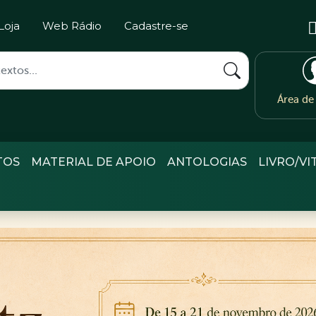
Loja
Web Rádio
Cadastre-se
Área d
TOS
MATERIAL DE APOIO
ANTOLOGIAS
LIVRO/VI