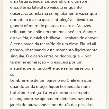
uma larga avenida, saí, acendi um cigarro e
encostei na lateral do veículo enquanto
observava aquela rua completamente vazia, que
durante o dia era quase intrafegável devido ao
grande número de pessoas e carros. As luzes
refletiam no chão em tom melancólico. A noite
estava fria, o asfalto brilhava – acabara de chover.
A cena parecida ter saído de um filme. Fiquei ali
parado, observando este momento ligeiramente
singular. O cigarro entre os dedos, que – por
tamanha admiração – o esqueci por um
instante, permitindo-lhe que se fumasse por si
só.
Lembrei-me de um passeio no Chile em que,
quando ainda moço, fiquei hospedado num
hotel em Santigo. Lá, vi o episódio se repetir,
distinguindo-se apenas em detalhes: avistei da
janela do oitavo andar, por detrás das pesadas