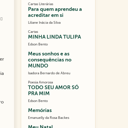
Cartas Literárias
Para quem aprendeu a
acreditar em si
|
Liliane Inácia da Silva
Cartas
MINHA LINDA TULIPA
Edson Bento
Meus sonhos e as
er
consequências no
MUNDO
ia
Isadora Bernardo de Abreu
Poesia Amorosa
TODO SEU AMOR SÓ
PRA MIM
Edson Bento
ro
Memórias
Emanuelly da Rosa Backes
Meu Natal