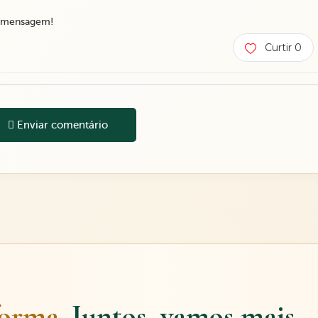
a mensagem!
Curtir 0
Enviar comentário
forma.
Juntos, vamos mais