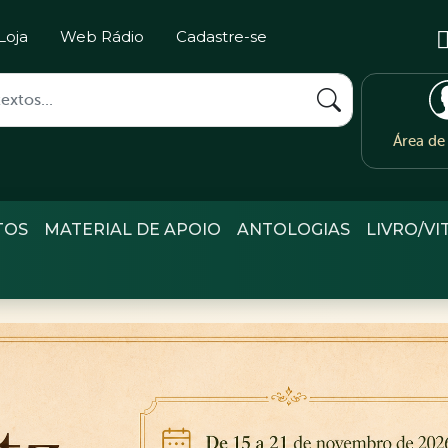
Loja
Web Rádio
Cadastre-se
Área d
TOS
MATERIAL DE APOIO
ANTOLOGIAS
LIVRO/VI