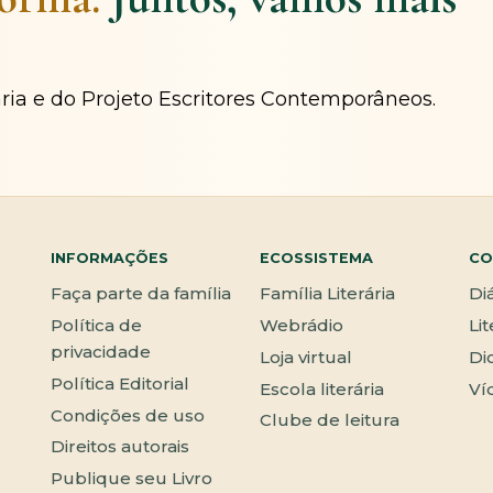
ária e do Projeto Escritores Contemporâneos.
INFORMAÇÕES
ECOSSISTEMA
CO
Faça parte da família
Família Literária
Di
Política de
Webrádio
Li
privacidade
Loja virtual
Di
Política Editorial
Escola literária
Ví
Condições de uso
Clube de leitura
Direitos autorais
Publique seu Livro