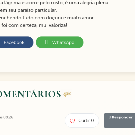
a lágrima escorre pelo rosto, é uma alegria plena.
m seu paraíso particular,
reenchendo tudo com doçura e muito amor.
 foi com certeza, mui valoriza!
Facebook
WhatsApp
OMENTÁRIOS
ás 08:28
Responder
Curtir 0