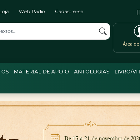
Loja
Web Rádio
Cadastre-se
Área d
TOS
MATERIAL DE APOIO
ANTOLOGIAS
LIVRO/VI