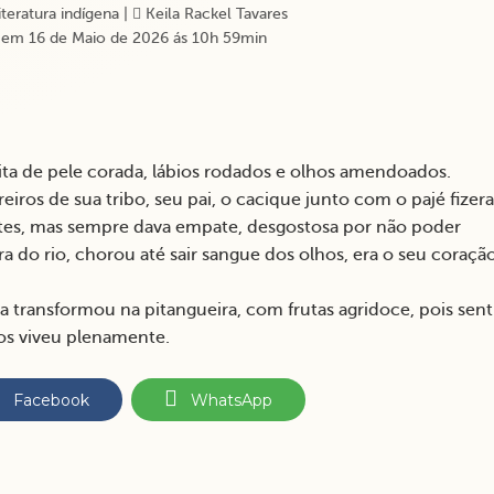
teratura indígena
|
Keila Rackel Tavares
 em 16 de Maio de 2026 ás 10h 59min
ita de pele corada, lábios rodados e olhos amendoados.
eiros de sua tribo, seu pai, o cacique junto com o pajé fize
ntes, mas sempre dava empate, desgostosa por não poder
ra do rio, chorou até sair sangue dos olhos, era o seu coraçã
e a transformou na pitangueira, com frutas agridoce, pois sent
 os viveu plenamente.
Facebook
WhatsApp