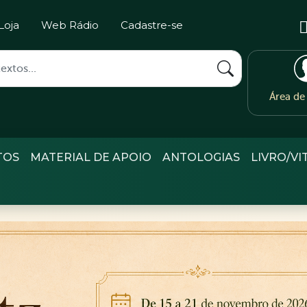
Loja
Web Rádio
Cadastre-se
Área d
TOS
MATERIAL DE APOIO
ANTOLOGIAS
LIVRO/VI