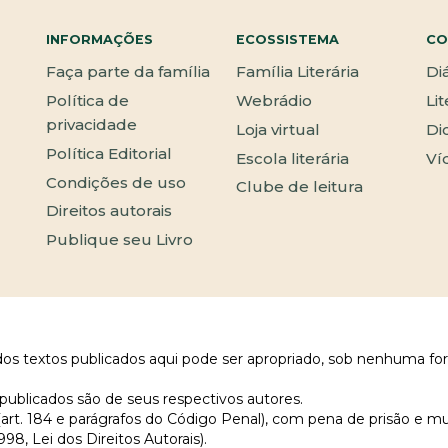
INFORMAÇÕES
ECOSSISTEMA
CO
Faça parte da família
Família Literária
Di
Política de
Webrádio
Li
privacidade
Loja virtual
Di
Política Editorial
Escola literária
Ví
Condições de uso
Clube de leitura
Direitos autorais
Publique seu Livro
 dos textos publicados aqui pode ser apropriado, sob nenhuma fo
publicados são de seus respectivos autores.
 (art. 184 e parágrafos do Código Penal), com pena de prisão e m
998, Lei dos Direitos Autorais).