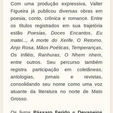
Com uma produção expressiva, Valter
Figueira já publicou diversas obras em
poesia, conto, crônica e romance. Entre
os títulos registrados em sua trajetória
estão
Poesias
,
Doces Encantos
,
Eu
matei...
,
A morte do Xerife
,
O Retorno
,
Anjo Rosa
,
Mãos Poéticas
,
Temperanças
,
Os Infiéis
,
Ranhuras
,
O Nhem nhem
,
entre outros. Seu percurso também
registra participação em coletâneas,
antologias, jornais e revistas,
consolidando seu nome como uma voz
atuante da literatura no norte de Mato
Grosso.
Os livros
Pássaro Ferido
e
Devaneios