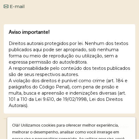
E-mail
Aviso importante!
Direitos autorais protegidos por lei. Nenhum dos textos
publicados aqui pode ser apropriado, sob nenhuma
forma ou meio de reprodução ou utilização, sem a
expressa permissão do autor/editora.
A responsabilidade pelo conteúdo dos textos publicados
são de seus respectivos autores.
A violação dos direitos é punível como crime (art. 184 e
parágrafos do Código Penal), com pena de prisão e
multa, busca e apreensão e indenizações diversas (art.
101 a 110 da Lei 9.610, de 19/02/1998, Lei dos Direitos
Autorais).
Olá! Utilizamos cookies para oferecer melhor experiência,
© 2026 Editora Ações Literárias. Todos os direitos reservados.
melhorar o desempenho, analisar como você interage em
nosso site e personalizar conteúdo. Ao utilizar este site, você