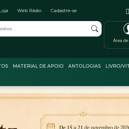
Loja
Web Rádio
Cadastre-se
Área d
TOS
MATERIAL DE APOIO
ANTOLOGIAS
LIVRO/VI