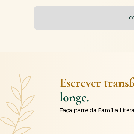
C
Escrever trans
longe.
Faça parte da Família Liter