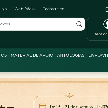
Loja
Web Rádio
Cadastre-se
Área d
TOS
MATERIAL DE APOIO
ANTOLOGIAS
LIVRO/VI