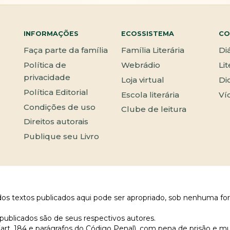
INFORMAÇÕES
ECOSSISTEMA
CO
Faça parte da família
Família Literária
Di
Política de
Webrádio
Li
privacidade
Loja virtual
Di
Política Editorial
Escola literária
Ví
Condições de uso
Clube de leitura
Direitos autorais
Publique seu Livro
 dos textos publicados aqui pode ser apropriado, sob nenhuma fo
publicados são de seus respectivos autores.
 (art. 184 e parágrafos do Código Penal), com pena de prisão e m