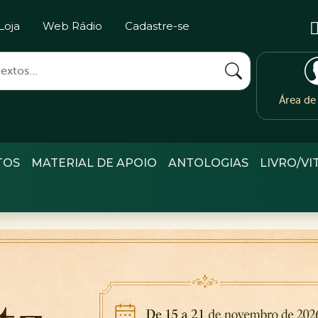
Loja
Web Rádio
Cadastre-se
Área d
TOS
MATERIAL DE APOIO
ANTOLOGIAS
LIVRO/VI