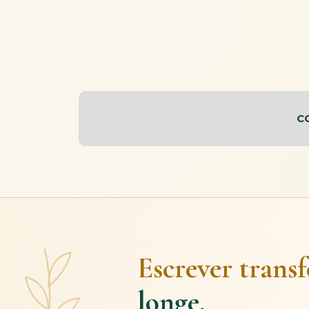
C
Escrever trans
longe.