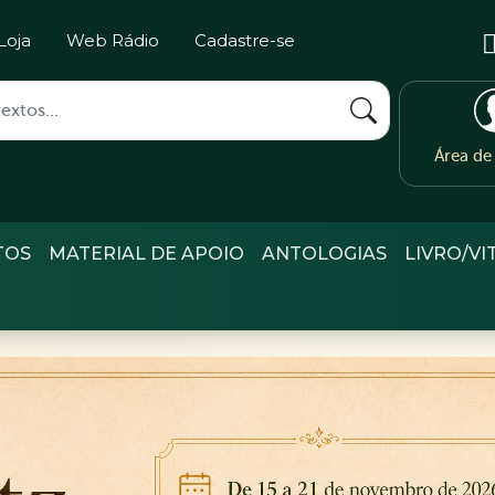
Loja
Web Rádio
Cadastre-se
Área d
TOS
MATERIAL DE APOIO
ANTOLOGIAS
LIVRO/VI