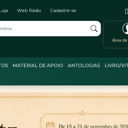
Loja
Web Rádio
Cadastre-se
Área d
TOS
MATERIAL DE APOIO
ANTOLOGIAS
LIVRO/VI