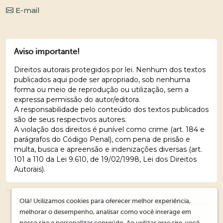
E-mail
Aviso importante!
Direitos autorais protegidos por lei. Nenhum dos textos
publicados aqui pode ser apropriado, sob nenhuma
forma ou meio de reprodução ou utilização, sem a
expressa permissão do autor/editora.
A responsabilidade pelo conteúdo dos textos publicados
são de seus respectivos autores.
A violação dos direitos é punível como crime (art. 184 e
parágrafos do Código Penal), com pena de prisão e
multa, busca e apreensão e indenizações diversas (art.
101 a 110 da Lei 9.610, de 19/02/1998, Lei dos Direitos
Autorais).
Olá! Utilizamos cookies para oferecer melhor experiência,
© 2026 Editora Ações Literárias. Todos os direitos reservados.
melhorar o desempenho, analisar como você interage em
nosso site e personalizar conteúdo. Ao utilizar este site, você