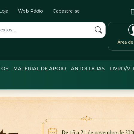
Loja
Web Rádio
Cadastre-se
Área d
TOS
MATERIAL DE APOIO
ANTOLOGIAS
LIVRO/VI