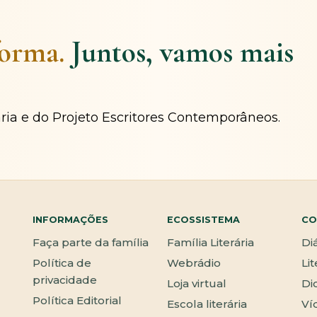
forma.
Juntos, vamos mais
ária e do Projeto Escritores Contemporâneos.
INFORMAÇÕES
ECOSSISTEMA
CO
Faça parte da família
Família Literária
Di
Política de
Webrádio
Li
privacidade
Loja virtual
Di
Política Editorial
Escola literária
Ví