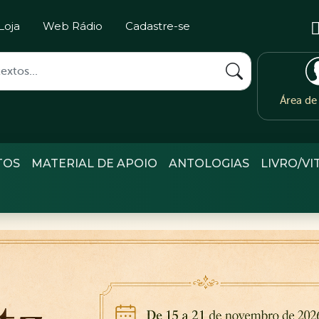
Loja
Web Rádio
Cadastre-se
Área d
TOS
MATERIAL DE APOIO
ANTOLOGIAS
LIVRO/VI