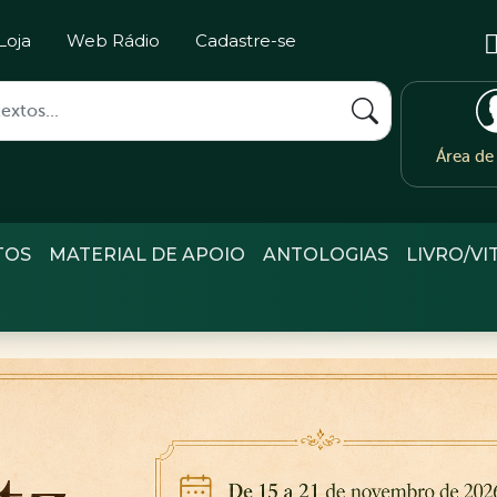
Loja
Web Rádio
Cadastre-se
Área d
TOS
MATERIAL DE APOIO
ANTOLOGIAS
LIVRO/VI