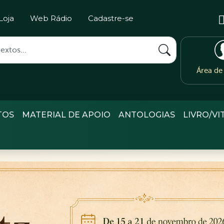
Loja
Web Rádio
Cadastre-se
Área d
TOS
MATERIAL DE APOIO
ANTOLOGIAS
LIVRO/VI