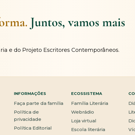
forma.
Juntos, vamos mais
ária e do Projeto Escritores Contemporâneos.
INFORMAÇÕES
ECOSSISTEMA
CO
Faça parte da família
Família Literária
Di
Política de
Webrádio
Li
privacidade
Loja virtual
Di
Política Editorial
Escola literária
Ví