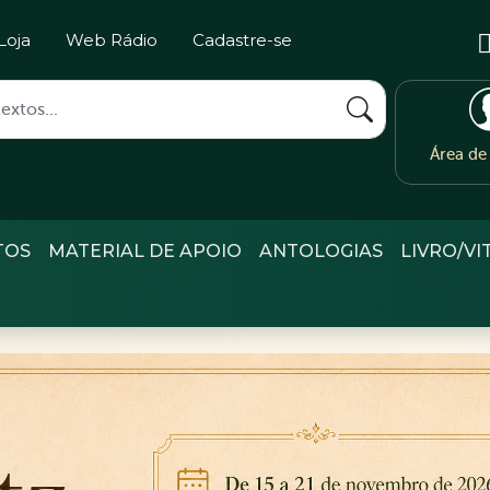
Loja
Web Rádio
Cadastre-se
Área d
TOS
MATERIAL DE APOIO
ANTOLOGIAS
LIVRO/VI