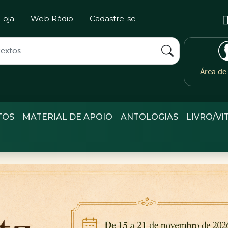
Loja
Web Rádio
Cadastre-se
Área d
TOS
MATERIAL DE APOIO
ANTOLOGIAS
LIVRO/VI