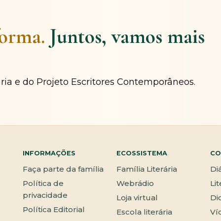
forma.
Juntos, vamos mais
ária e do Projeto Escritores Contemporâneos.
INFORMAÇÕES
ECOSSISTEMA
CO
Faça parte da família
Família Literária
Di
Política de
Webrádio
Li
privacidade
Loja virtual
Di
Política Editorial
Escola literária
Ví