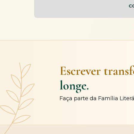
C
Escrever trans
longe.
Faça parte da Família Liter