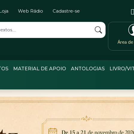
Loja
Web Rádio
Cadastre-se
Área d
TOS
MATERIAL DE APOIO
ANTOLOGIAS
LIVRO/VI