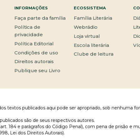
INFORMAÇÕES
ECOSSISTEMA
CO
Faça parte da família
Família Literária
Di
Política de
Webrádio
Li
privacidade
Loja virtual
Di
Política Editorial
Escola literária
Ví
Condições de uso
Clube de leitura
Direitos autorais
Publique seu Livro
 dos textos publicados aqui pode ser apropriado, sob nenhuma fo
publicados são de seus respectivos autores.
 (art. 184 e parágrafos do Código Penal), com pena de prisão e m
998, Lei dos Direitos Autorais).