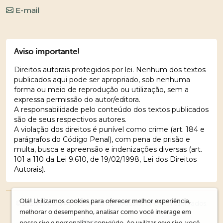
E-mail
Aviso importante!
Direitos autorais protegidos por lei. Nenhum dos textos
publicados aqui pode ser apropriado, sob nenhuma
forma ou meio de reprodução ou utilização, sem a
expressa permissão do autor/editora.
A responsabilidade pelo conteúdo dos textos publicados
são de seus respectivos autores.
A violação dos direitos é punível como crime (art. 184 e
parágrafos do Código Penal), com pena de prisão e
multa, busca e apreensão e indenizações diversas (art.
101 a 110 da Lei 9.610, de 19/02/1998, Lei dos Direitos
Autorais).
Olá! Utilizamos cookies para oferecer melhor experiência,
© 2026 Editora Ações Literárias. Todos os direitos reservados.
melhorar o desempenho, analisar como você interage em
nosso site e personalizar conteúdo. Ao utilizar este site, você