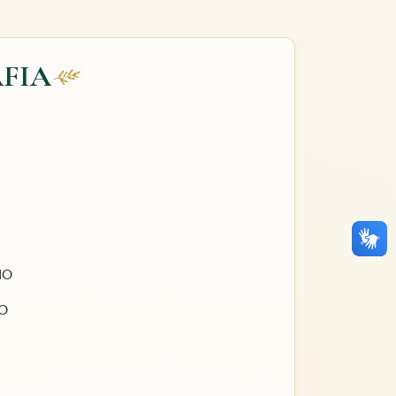
FIA
IO
ÃO