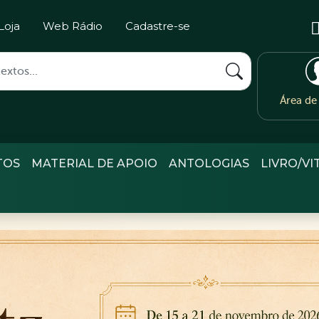
Loja
Web Rádio
Cadastre-se
Área d
TOS
MATERIAL DE APOIO
ANTOLOGIAS
LIVRO/VI