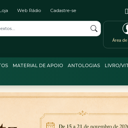
Loja
Web Rádio
Cadastre-se
Área d
TOS
MATERIAL DE APOIO
ANTOLOGIAS
LIVRO/VI