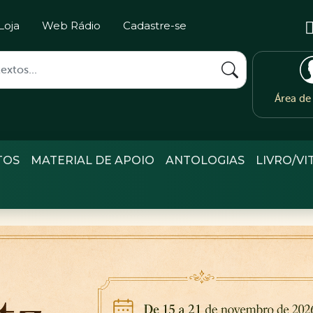
Loja
Web Rádio
Cadastre-se
Área d
TOS
MATERIAL DE APOIO
ANTOLOGIAS
LIVRO/VI