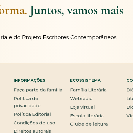
forma.
Juntos, vamos mais
ária e do Projeto Escritores Contemporâneos.
INFORMAÇÕES
ECOSSISTEMA
CO
Faça parte da família
Família Literária
Di
Política de
Webrádio
Li
privacidade
Loja virtual
Di
Política Editorial
Escola literária
Ví
Condições de uso
Clube de leitura
Direitos autorais