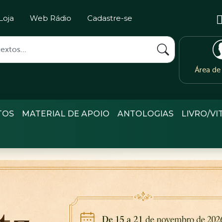
Loja
Web Rádio
Cadastre-se
Área d
TOS
MATERIAL DE APOIO
ANTOLOGIAS
LIVRO/VI