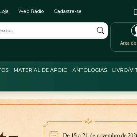
Loja
Web Rádio
Cadastre-se
Área d
TOS
MATERIAL DE APOIO
ANTOLOGIAS
LIVRO/VI