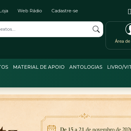
Loja
Web Rádio
Cadastre-se
Área d
TOS
MATERIAL DE APOIO
ANTOLOGIAS
LIVRO/VI