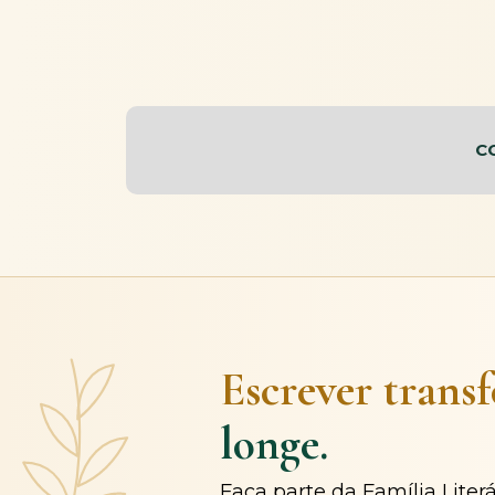
C
Escrever trans
longe.
Faça parte da Família Liter