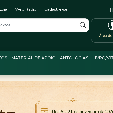
Loja
Web Rádio
Cadastre-se
Área d
TOS
MATERIAL DE APOIO
ANTOLOGIAS
LIVRO/VI